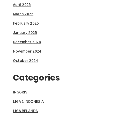
April 2025
March 2025
February 2025
January 2025
December 2024
November 2024
October 2024
Categories
INGGRIS
LIGA 1 INDONESIA
LIGA BELANDA