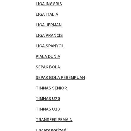
LIGA INGGRIS
LIGA ITALIA
LIGA JERMAN
LIGA PRANCIS
LIGA SPANYOL
PIALA DUNIA
SEPAK BOLA
SEPAK BOLA PEREMPUAN
TIMNAS SENIOR
TIMNAS U20
TIMNAS U23
TRANSFER PEMAIN
Uncategorized