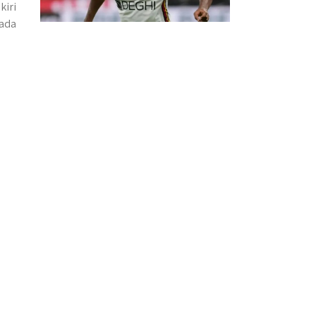
kiri
pada