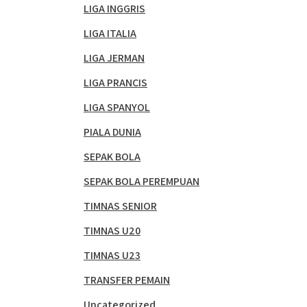
LIGA INGGRIS
LIGA ITALIA
LIGA JERMAN
LIGA PRANCIS
LIGA SPANYOL
PIALA DUNIA
SEPAK BOLA
SEPAK BOLA PEREMPUAN
TIMNAS SENIOR
TIMNAS U20
TIMNAS U23
TRANSFER PEMAIN
Uncategorized