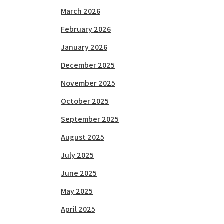
March 2026
February 2026
January 2026
December 2025
November 2025
October 2025
September 2025
August 2025
July 2025
June 2025
May 2025
April 2025