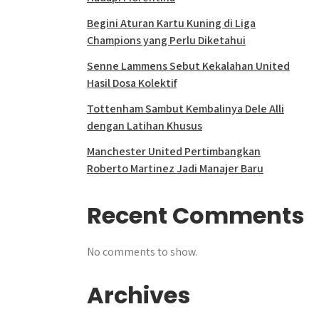
Begini Aturan Kartu Kuning di Liga
Champions yang Perlu Diketahui
Senne Lammens Sebut Kekalahan United
Hasil Dosa Kolektif
Tottenham Sambut Kembalinya Dele Alli
dengan Latihan Khusus
Manchester United Pertimbangkan
Roberto Martinez Jadi Manajer Baru
Recent Comments
No comments to show.
Archives