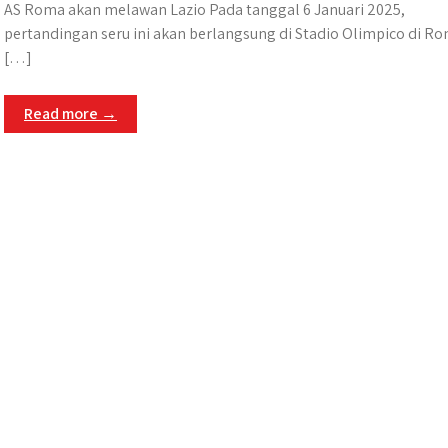
AS Roma akan melawan Lazio Pada tanggal 6 Januari 2025,
pertandingan seru ini akan berlangsung di Stadio Olimpico di Ro
[…]
Read more →