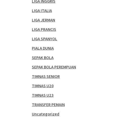
LIGA INGGRIS
LIGA ITALIA
LIGA JERMAN
LIGA PRANCIS
LIGA SPANYOL
PIALA DUNIA
SEPAK BOLA
SEPAK BOLA PEREMPUAN
TIMNAS SENIOR
TIMNAS U20
TIMNAS U23
TRANSFER PEMAIN
Uncategorized