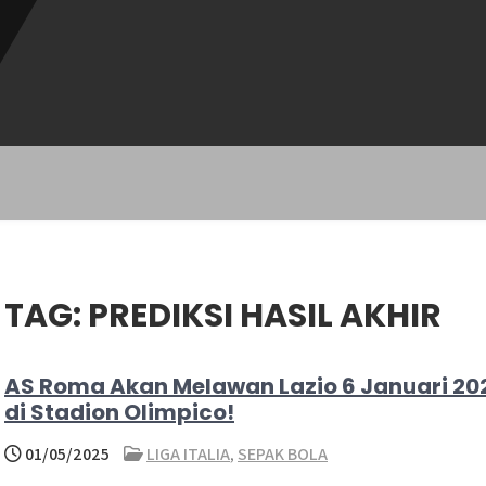
TAG:
PREDIKSI HASIL AKHIR
AS Roma Akan Melawan Lazio 6 Januari 20
di Stadion Olimpico!
01/05/2025
LIGA ITALIA
,
SEPAK BOLA