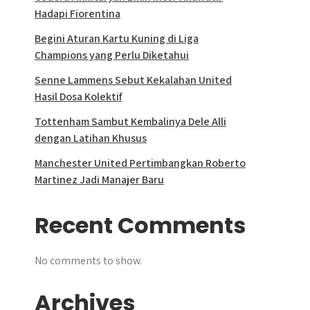
Hadapi Fiorentina
Begini Aturan Kartu Kuning di Liga
Champions yang Perlu Diketahui
Senne Lammens Sebut Kekalahan United
Hasil Dosa Kolektif
Tottenham Sambut Kembalinya Dele Alli
dengan Latihan Khusus
Manchester United Pertimbangkan Roberto
Martinez Jadi Manajer Baru
Recent Comments
No comments to show.
Archives