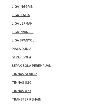
LIGA INGGRIS
LIGA ITALIA
LIGA JERMAN
LIGA PRANCIS
LIGA SPANYOL
PIALA DUNIA
SEPAK BOLA
SEPAK BOLA PEREMPUAN
TIMNAS SENIOR
TIMNAS U20
TIMNAS U23
TRANSFER PEMAIN