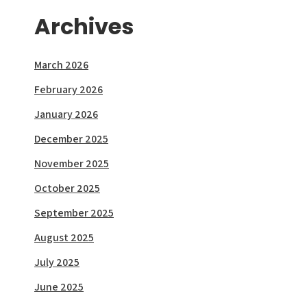
Archives
March 2026
February 2026
January 2026
December 2025
November 2025
October 2025
September 2025
August 2025
July 2025
June 2025