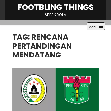
Skip
FOOTBLING THINGS
to
content
SEPAK BOLA
Menu
Open
TAG:
RENCANA
the
main
menu
PERTANDINGAN
MENDATANG