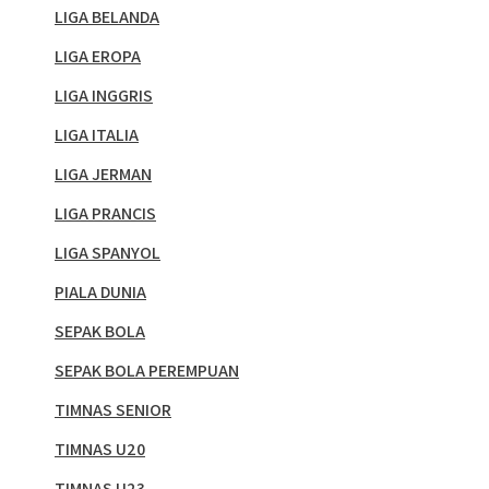
LIGA BELANDA
LIGA EROPA
LIGA INGGRIS
LIGA ITALIA
LIGA JERMAN
LIGA PRANCIS
LIGA SPANYOL
PIALA DUNIA
SEPAK BOLA
SEPAK BOLA PEREMPUAN
TIMNAS SENIOR
TIMNAS U20
TIMNAS U23