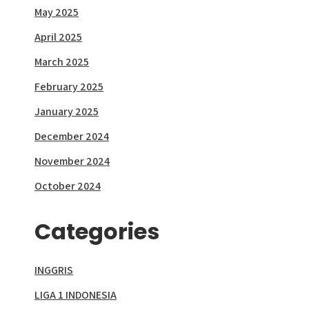
May 2025
April 2025
March 2025
February 2025
January 2025
December 2024
November 2024
October 2024
Categories
INGGRIS
LIGA 1 INDONESIA