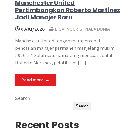
Manchester United
Pertimbangkan Roberto Martinez
Jadi Manajer Baru
03/01/2026
LIGA INGGRIS
,
PIALA DUNIA
Manchester United tengah mempercepat
pencarian manajer permanen menjelang musim
2026-27. Salah satu nama yang mencuat adalah
Roberto Martinez, pelatih tim […]
Read more →
Search
Search
Recent Posts