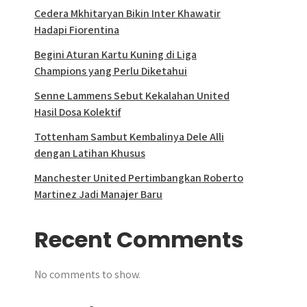
Cedera Mkhitaryan Bikin Inter Khawatir
Hadapi Fiorentina
Begini Aturan Kartu Kuning di Liga
Champions yang Perlu Diketahui
Senne Lammens Sebut Kekalahan United
Hasil Dosa Kolektif
Tottenham Sambut Kembalinya Dele Alli
dengan Latihan Khusus
Manchester United Pertimbangkan Roberto
Martinez Jadi Manajer Baru
Recent Comments
No comments to show.