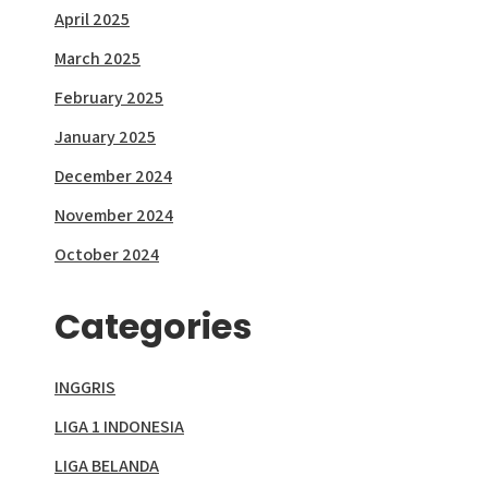
April 2025
March 2025
February 2025
January 2025
December 2024
November 2024
October 2024
Categories
INGGRIS
LIGA 1 INDONESIA
LIGA BELANDA