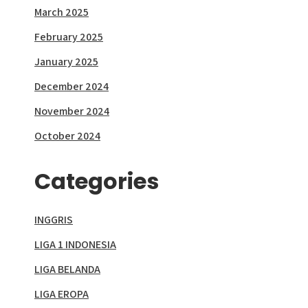
March 2025
February 2025
January 2025
December 2024
November 2024
October 2024
Categories
INGGRIS
LIGA 1 INDONESIA
LIGA BELANDA
LIGA EROPA