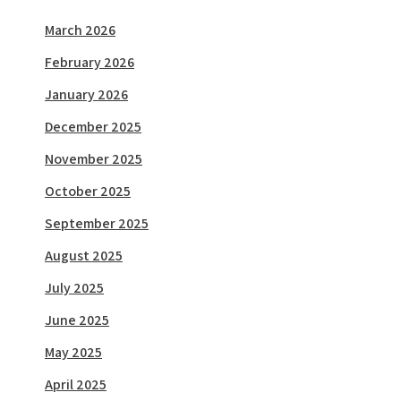
March 2026
February 2026
January 2026
December 2025
November 2025
October 2025
September 2025
August 2025
July 2025
June 2025
May 2025
April 2025