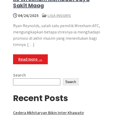
Sakit Maag
04/26/2025
LIGA INGGRIS
Ryan Reynolds, salah satu pemilik Wrexham AFC,
mengungkapkan betapa stresnya ia menghadapi
promosi di akhir musim yang menentukan bagi
timnya. […]
Read more →
Search
Search
Recent Posts
Cedera Mkhitaryan Bikin Inter Khawatir