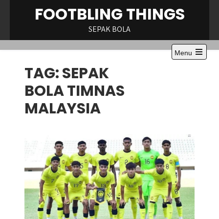
Skip
FOOTBLING THINGS
to
content
SEPAK BOLA
Menu
Open
TAG:
SEPAK
the
main
menu
BOLA TIMNAS
MALAYSIA