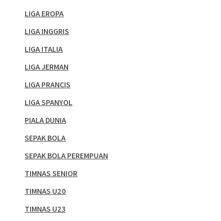
LIGA EROPA
LIGA INGGRIS
LIGA ITALIA
LIGA JERMAN
LIGA PRANCIS
LIGA SPANYOL
PIALA DUNIA
SEPAK BOLA
SEPAK BOLA PEREMPUAN
TIMNAS SENIOR
TIMNAS U20
TIMNAS U23