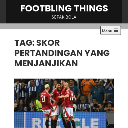
Skip
FOOTBLING THINGS
to
content
SEPAK BOLA
Menu
Open
TAG:
SKOR
the
main
menu
PERTANDINGAN YANG
MENJANJIKAN