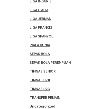
LIGA INGGRIS
LIGA ITALIA
LIGA JERMAN
LIGA PRANCIS
LIGA SPANYOL
PIALA DUNIA
SEPAK BOLA
SEPAK BOLA PEREMPUAN
TIMNAS SENIOR
TIMNAS U20
TIMNAS U23
TRANSFER PEMAIN
Uncategorized