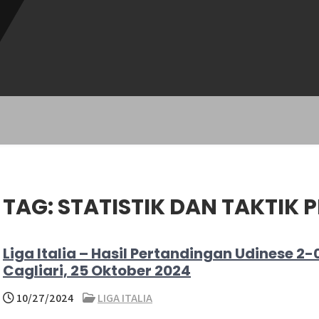
TAG:
STATISTIK DAN TAKTIK
Liga Italia – Hasil Pertandingan Udinese 2-
Cagliari, 25 Oktober 2024
10/27/2024
LIGA ITALIA