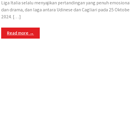
Liga Italia selalu menyajikan pertandingan yang penuh emosiona
dan drama, dan laga antara Udinese dan Cagliari pada 25 Oktobe
2024. […]
Read more →