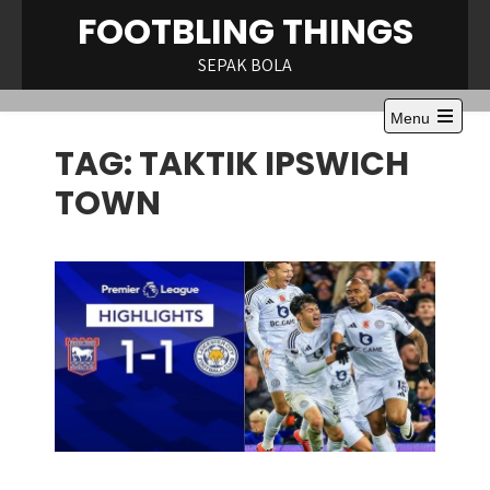
Skip
FOOTBLING THINGS
to
content
SEPAK BOLA
Menu
Open
TAG:
TAKTIK IPSWICH
the
main
menu
TOWN