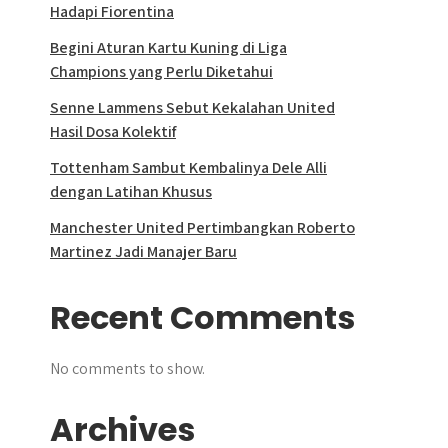
Hadapi Fiorentina
Begini Aturan Kartu Kuning di Liga
Champions yang Perlu Diketahui
Senne Lammens Sebut Kekalahan United
Hasil Dosa Kolektif
Tottenham Sambut Kembalinya Dele Alli
dengan Latihan Khusus
Manchester United Pertimbangkan Roberto
Martinez Jadi Manajer Baru
Recent Comments
No comments to show.
Archives