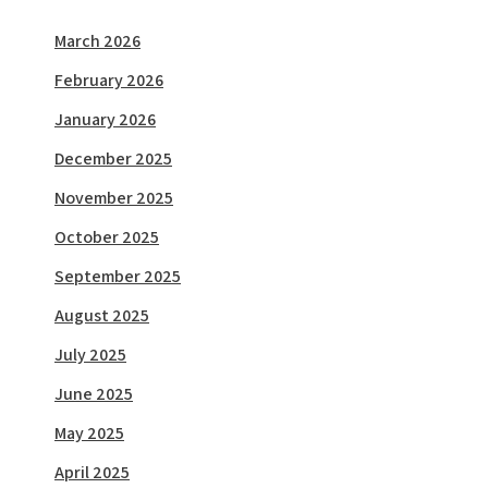
March 2026
February 2026
January 2026
December 2025
November 2025
October 2025
September 2025
August 2025
July 2025
June 2025
May 2025
April 2025