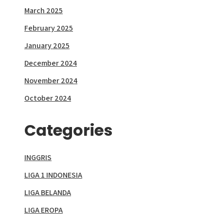
March 2025
February 2025
January 2025
December 2024
November 2024
October 2024
Categories
INGGRIS
LIGA 1 INDONESIA
LIGA BELANDA
LIGA EROPA