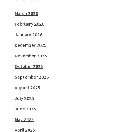
March 2026
February 2026
January 2026
December 2025
November 2025
October 2025
September 2025
August 2025
July 2025
June 2025
May 2025
April 2025