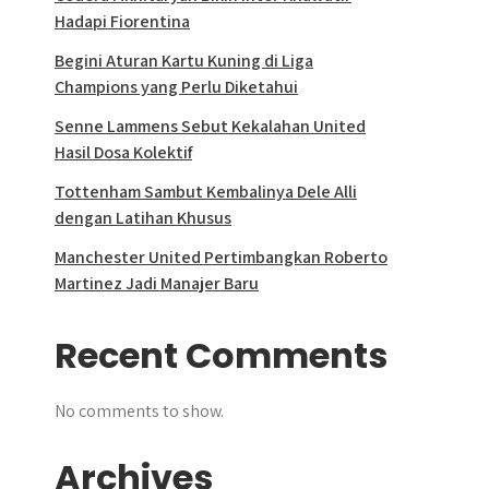
Hadapi Fiorentina
Begini Aturan Kartu Kuning di Liga
Champions yang Perlu Diketahui
Senne Lammens Sebut Kekalahan United
Hasil Dosa Kolektif
Tottenham Sambut Kembalinya Dele Alli
dengan Latihan Khusus
Manchester United Pertimbangkan Roberto
Martinez Jadi Manajer Baru
Recent Comments
No comments to show.
Archives