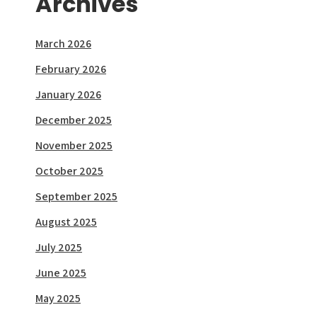
Archives
March 2026
February 2026
January 2026
December 2025
November 2025
October 2025
September 2025
August 2025
July 2025
June 2025
May 2025