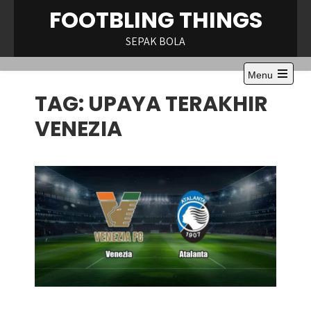
Skip
FOOTBLING THINGS
to
content
SEPAK BOLA
Menu
Open
TAG:
UPAYA TERAKHIR
the
main
menu
VENEZIA