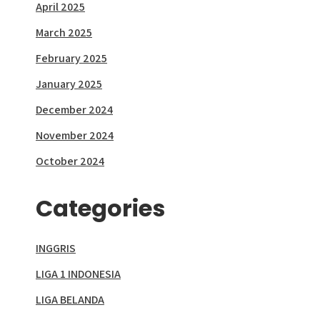
April 2025
March 2025
February 2025
January 2025
December 2024
November 2024
October 2024
Categories
INGGRIS
LIGA 1 INDONESIA
LIGA BELANDA