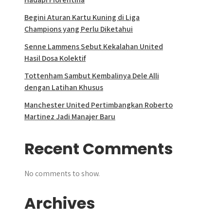
Begini Aturan Kartu Kuning di Liga
Champions yang Perlu Diketahui
Senne Lammens Sebut Kekalahan United
Hasil Dosa Kolektif
Tottenham Sambut Kembalinya Dele Alli
dengan Latihan Khusus
Manchester United Pertimbangkan Roberto
Martinez Jadi Manajer Baru
Recent Comments
No comments to show.
Archives