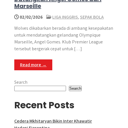
Marseille
02/02/2026
LIGA INGGRIS
,
SEPAK BOLA
Wolves dikabarkan berada di ambang kesepakatan
untuk mendatangkan gelandang Olympique
Marseille, Angel Gomes. Klub Premier League
tersebut bergerak cepat untuk […]
Read more →
Search
Search
Recent Posts
Cedera Mkhitaryan Bikin Inter Khawatir
Hadapi Fiorentina