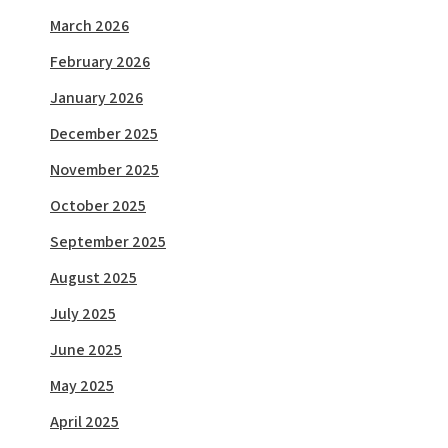
March 2026
February 2026
January 2026
December 2025
November 2025
October 2025
September 2025
August 2025
July 2025
June 2025
May 2025
April 2025