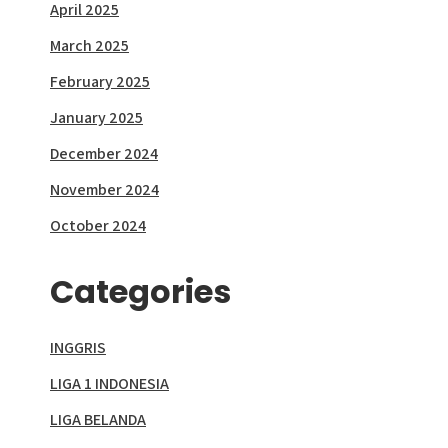
April 2025
March 2025
February 2025
January 2025
December 2024
November 2024
October 2024
Categories
INGGRIS
LIGA 1 INDONESIA
LIGA BELANDA