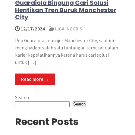
Guardiola Bingung Cari Solusi
Hentikan Tren Buruk Manchester
City
12/17/2024
LIGA INGGRIS
Pep Guardiola, manajer Manchester City, saat ini
menghadapi salah satu tantangan terbesar dalam
karier kepelatihannya karena harus cari solusi
untuk […]
Read more →
Search
Search
Recent Posts