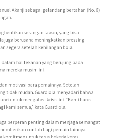
el Akanji sebagai gelandang bertahan (No. 6)
engah.
hentikan serangan lawan, yang bisa
la juga berusaha meningkatkan pressing
an segera setelah kehilangan bola.
dalam hal tekanan yang berujung pada
ma mereka musim ini.
 dan motivasi para pemainnya. Setelah
ang tidak mudah. Guardiola menyadari bahwa
ci untuk mengatasi krisis ini. “Kami harus
agi kami semua,” kata Guardiola.
 juga berperan penting dalam menjaga semangat
 memberikan contoh bagi pemain lainnya.
a komitmen untuk terus bekerja keras,