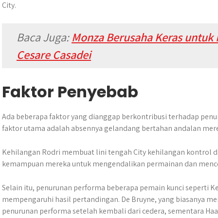
City.
Baca Juga:
Monza Berusaha Keras untuk 
Cesare Casadei
Faktor Penyebab
Ada beberapa faktor yang dianggap berkontribusi terhadap penu
faktor utama adalah absennya gelandang bertahan andalan mere
Kehilangan Rodri membuat lini tengah City kehilangan kontrol d
kemampuan mereka untuk mengendalikan permainan dan menceg
Selain itu, penurunan performa beberapa pemain kunci seperti Ke
mempengaruhi hasil pertandingan. De Bruyne, yang biasanya me
penurunan performa setelah kembali dari cedera, sementara H