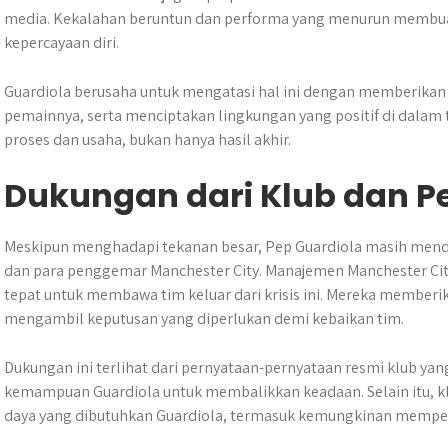
media. Kekalahan beruntun dan performa yang menurun membua
kepercayaan diri.
Guardiola berusaha untuk mengatasi hal ini dengan memberikan
pemainnya, serta menciptakan lingkungan yang positif di dalam 
proses dan usaha, bukan hanya hasil akhir.
Dukungan dari Klub dan 
Meskipun menghadapi tekanan besar, Pep Guardiola masih men
dan para penggemar Manchester City. Manajemen Manchester Cit
tepat untuk membawa tim keluar dari krisis ini. Mereka member
mengambil keputusan yang diperlukan demi kebaikan tim.
Dukungan ini terlihat dari pernyataan-pernyataan resmi klub 
kemampuan Guardiola untuk membalikkan keadaan. Selain itu, k
daya yang dibutuhkan Guardiola, termasuk kemungkinan memperku