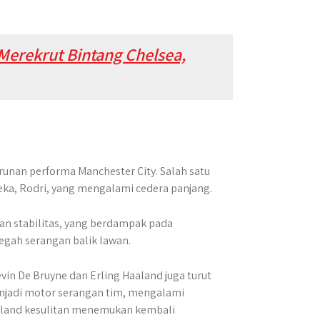
Merekrut Bintang Chelsea,
runan performa Manchester City. Salah satu
ka, Rodri, yang mengalami cedera panjang.
an stabilitas, yang berdampak pada
ah serangan balik lawan.
vin De Bruyne dan Erling Haaland juga turut
njadi motor serangan tim, mengalami
aaland kesulitan menemukan kembali