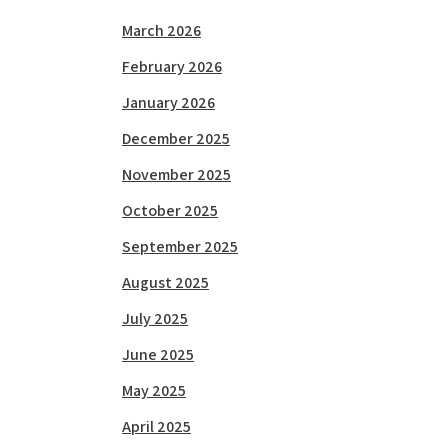
March 2026
February 2026
January 2026
December 2025
November 2025
October 2025
September 2025
August 2025
July 2025
June 2025
May 2025
April 2025