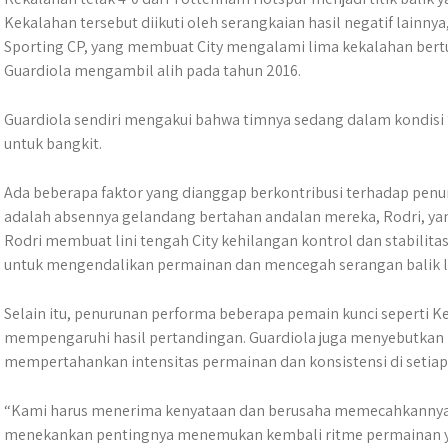
Kekalahan tersebut diikuti oleh serangkaian hasil negatif lainny
Sporting CP, yang membuat City mengalami lima kekalahan bertu
Guardiola mengambil alih pada tahun 2016.
Guardiola sendiri mengakui bahwa timnya sedang dalam kondisi
untuk bangkit.
Ada beberapa faktor yang dianggap berkontribusi terhadap penu
adalah absennya gelandang bertahan andalan mereka, Rodri, ya
Rodri membuat lini tengah City kehilangan kontrol dan stabil
untuk mengendalikan permainan dan mencegah serangan balik 
Selain itu, penurunan performa beberapa pemain kunci seperti Ke
mempengaruhi hasil pertandingan. Guardiola juga menyebutkan
mempertahankan intensitas permainan dan konsistensi di setiap
“Kami harus menerima kenyataan dan berusaha memecahkannya,” u
menekankan pentingnya menemukan kembali ritme permainan yan