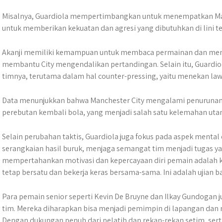
Misalnya, Guardiola mempertimbangkan untuk menempatkan Manu
untuk memberikan kekuatan dan agresi yang dibutuhkan di lini t
Akanji memiliki kemampuan untuk membaca permainan dan meng
membantu City mengendalikan pertandingan. Selain itu, Guardio
timnya, terutama dalam hal counter-pressing, yaitu menekan law
Data menunjukkan bahwa Manchester City mengalami penurunan 
perebutan kembali bola, yang menjadi salah satu kelemahan uta
Selain perubahan taktis, Guardiola juga fokus pada aspek mental
serangkaian hasil buruk, menjaga semangat tim menjadi tugas y
mempertahankan motivasi dan kepercayaan diri pemain adalah kun
tetap bersatu dan bekerja keras bersama-sama. Ini adalah ujian b
Para pemain senior seperti Kevin De Bruyne dan Ilkay Gundogan
tim. Mereka diharapkan bisa menjadi pemimpin di lapangan dan
Dengan dukungan penuh dari pelatih dan rekan-rekan setim, sert