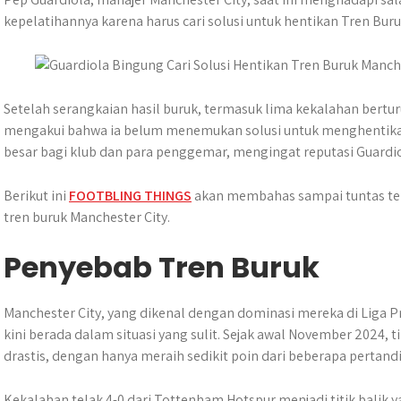
t
e
s
e
p
e
r
kepelatihannya karena harus cari solusi untuk hentikan Tren Buruk
s
b
e
g
e
e
A
o
n
r
p
o
g
a
p
k
e
m
Setelah serangkaian hasil buruk, termasuk lima kekalahan bertur
r
mengakui bahwa ia belum menemukan solusi untuk menghentikan tr
besar bagi klub dan para penggemar, mengingat reputasi Guardiola
Berikut ini
FOOTBLING THINGS
akan membahas sampai tuntas tent
tren buruk Manchester City.
Penyebab Tren Buruk
Manchester City, yang dikenal dengan dominasi mereka di Liga P
kini berada dalam situasi yang sulit. Sejak awal November 2024,
drastis, dengan hanya meraih sedikit poin dari beberapa pertandi
Kekalahan telak 4-0 dari Tottenham Hotspur menjadi titik balik y