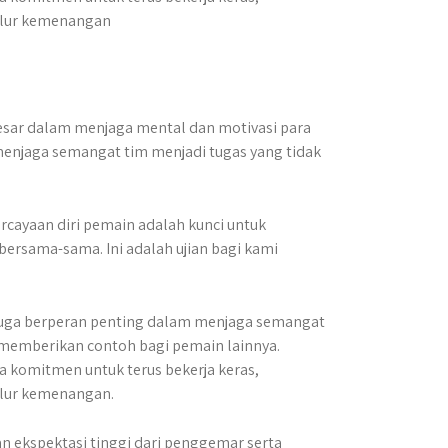
alur kemenangan
besar dalam menjaga mental dan motivasi para
 menjaga semangat tim menjadi tugas yang tidak
ayaan diri pemain adalah kunci untuk
 bersama-sama. Ini adalah ujian bagi kami
 juga berperan penting dalam menjaga semangat
 memberikan contoh bagi pemain lainnya.
a komitmen untuk terus bekerja keras,
alur kemenangan.
an ekspektasi tinggi dari penggemar serta