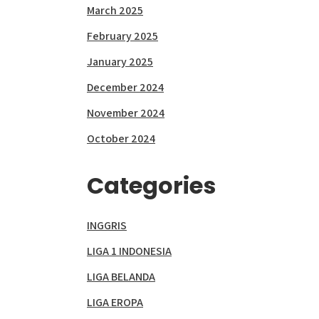
March 2025
February 2025
January 2025
December 2024
November 2024
October 2024
Categories
INGGRIS
LIGA 1 INDONESIA
LIGA BELANDA
LIGA EROPA