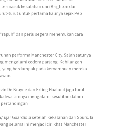
a, termasuk kekalahan dari Brighton dan
rut-turut untuk pertama kalinya sejak Pep
 “rapuh” dan perlu segera menemukan cara
runan performa Manchester City. Salah satunya
ng mengalami cedera panjang. Kehilangan
itas, yang berdampak pada kemampuan mereka
lawan.
vin De Bruyne dan Erling Haaland juga turut
 bahwa timnya mengalami kesulitan dalam
 pertandingan.
jar Guardiola setelah kekalahan dari Spurs. Ia
g selama ini menjadi ciri khas Manchester