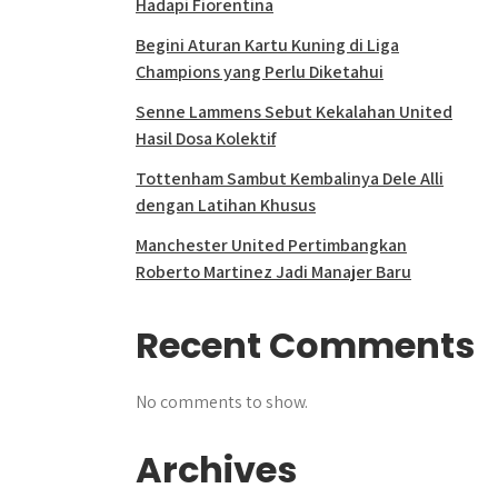
Hadapi Fiorentina
Begini Aturan Kartu Kuning di Liga
Champions yang Perlu Diketahui
Senne Lammens Sebut Kekalahan United
Hasil Dosa Kolektif
Tottenham Sambut Kembalinya Dele Alli
dengan Latihan Khusus
Manchester United Pertimbangkan
Roberto Martinez Jadi Manajer Baru
Recent Comments
No comments to show.
Archives