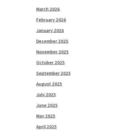
March 2026
February 2026
January 2026
December 2025
November 2025
October 2025
September 2025
August 2025
July 2025
June 2025
May 2025
April 2025